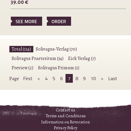
39.00 €
SEE MORE
ORDER
Total (114)
Solivagus-Verlag (70)
Solivagus Praeteritum (34)
Eick Verlag (7)
Preview (2)
Solivagus Primum (1)
First
<
4
5
6
7
8
9
10
>
Last
Page
Contact us
Terms and Conditions
Information on Revocation
Privacy Policy