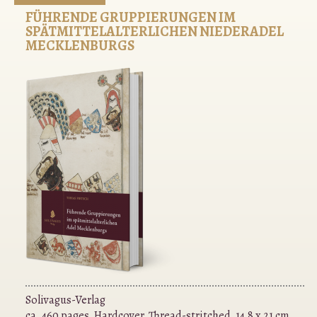
FÜHRENDE GRUPPIERUNGEN IM
SPÄTMITTELALTERLICHEN NIEDERADEL
MECKLENBURGS
Solivagus-Verlag
ca. 460 pages, Hardcover, Thread-stritched, 14,8 x 21 cm.