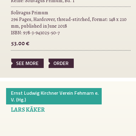
Reihe:
Solivagus Primum, Bd. 1
Solivagus Primum
296 Pages, Hardcover, thread-stitched, Format: 148 x 210
mm, published in June 2018
ISBN:
978-3-943025-50-7
53.00 €
SEE MORE
ORDER
Ernst Ludwig Kirchner Verein Fehmarn e.
V. (Hg.)
LARS KÄKER