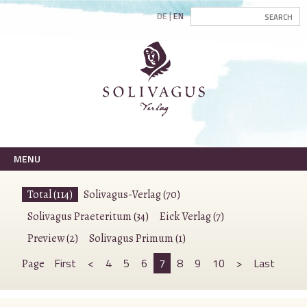
DE
EN
MENU
Total (114)
Solivagus-Verlag (70)
Solivagus Praeteritum (34)
Eick Verlag (7)
Preview (2)
Solivagus Primum (1)
First
<
4
5
6
7
8
9
10
>
Last
Page