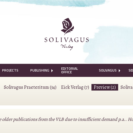
EDITORIAL
PROJECTS
PUBLISHING
SOLIVAGUS
SE
OFFICE
Solivagus Praeteritum (34)
Eick Verlag (7)
Preview (2)
Soliv
lder publications from the VLB due to insufficient demand p.a.. Howeve
.