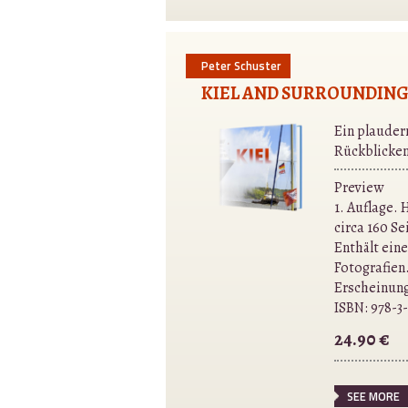
Peter Schuster
KIEL AND SURROUNDING
Ein plauder
Rückblicke
Preview
1. Auflage.
circa 160 S
Enthält eine
Fotografien
Erscheinun
ISBN:
978-3
24.90 €
SEE MORE