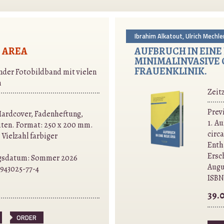
Ibrahim Alkatout, Ulrich Mechle
 AREA
AUFBRUCH IN EINE 
MINIMALINVASIVE 
FRAUENKLINIK.
nder Fotobildband mit vielen
n
Zeit
Prev
 Hardcover, Fadenheftung,
1. A
eiten. Format: 250 x 200 mm.
circ
 Vielzahl farbiger
Enthä
.
Ersc
gsdatum: Sommer 2026
Augu
-943025-77-4
ISBN
39.
ORDER