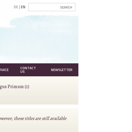
DE
EN
CONTACT
RVICE
NEWSLETTER
US
agus Primum (1)
r, these titles are still available