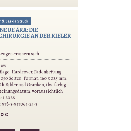
r & Saskia Struck
NEUE ÄRA: DIE
CHIRURGIE AN DER KIELER
zeugen erinnern sich.
iew
uflage. Hardcover, Fadenheftung,
a 250 Seiten. Format: 160 x 225 mm.
lt Bilder und Grafiken, tlw. farbig.
heinungsdatum: voraussichtlich
st 2026
:
978-3-947064-24-3
00 €