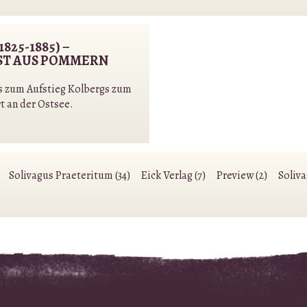
25-1885) –
ST AUS POMMERN
es zum Aufstieg Kolbergs zum
 an der Ostsee
.
Solivagus Praeteritum (34)
Eick Verlag (7)
Preview (2)
Soliv