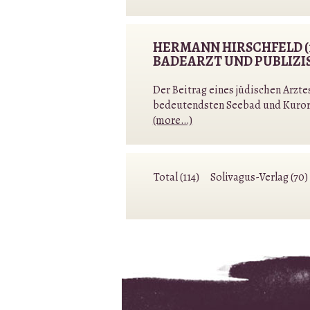
HERMANN HIRSCHFELD (18
BADEARZT UND PUBLIZI
Der Beitrag eines jüdischen Arzt
bedeutendsten Seebad und Kurort
(more…)
Total (114)
Solivagus-Verlag (70)