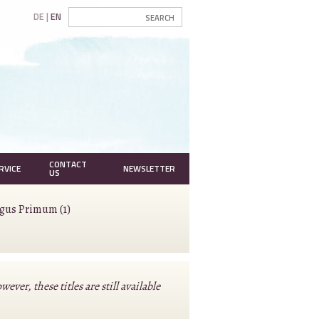
DE
EN
CONTACT
RVICE
NEWSLETTER
US
agus Primum (1)
r, these titles are still available