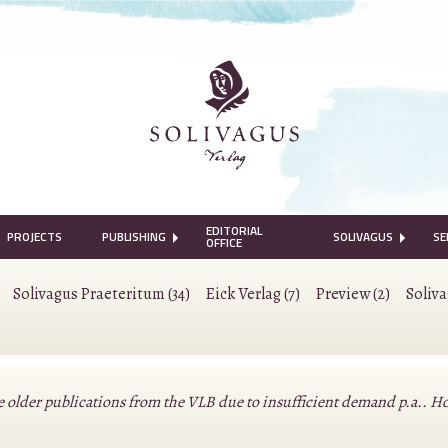
EDITORIAL
PROJECTS
PUBLISHING
SOLIVAGUS
SE
OFFICE
Solivagus Praeteritum (34)
Eick Verlag (7)
Preview (2)
Soliv
lder publications from the VLB due to insufficient demand p.a.. Howeve
.