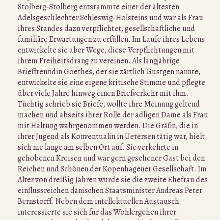
Stolberg-Stolberg entstammte einer der ältesten
Adelsgeschlechter Schleswig-Holsteins und war als Frau
ihres Standes dazu verpflichtet, gesellschaftliche und
familiäre Erwartungen zu erfüllen. Im Laufe ihres Lebens
entwickelte sie aber Wege, diese Verpflichtungen mit
ihrem Freiheitsdrang zu vereinen. Als langjährige
Brieffreundin Goethes, der sie zärtlich Gustgen nannte,
entwickelte sie eine eigene kritische Stimme und pflegte
über viele Jahre hinweg einen Briefverkehr mit ihm.
Tüchtig schrieb sie Briefe, wollte ihre Meinung geltend
machen und abseits ihrer Rolle der adligen Dame als Frau
mit Haltung wahrgenommen werden. Die Gräfin, die in
ihrer Jugend als Konventualin in Uetersen tätig war, hielt
sich nie lange am selben Ort auf. Sie verkehrte in
gehobenen Kreisen und war gern gesehener Gast bei den
Reichen und Schönen der Kopenhagener Gesellschaft. Im
Alter von dreißig Jahren wurde sie die zweite Ehefrau des
einflussreichen dänischen Staatsminister Andreas Peter
Bernstorff. Neben dem intellektuellen Austausch
interessierte sie sich für das Wohlergehen ihrer