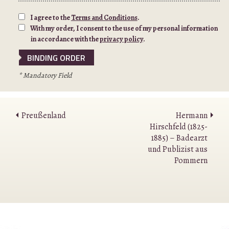
I agree to the
Terms and Conditions
.
With my order, I consent to the use of my personal information
in accordance with the
privacy policy
.
* Mandatory Field
Preußenland
Hermann
Hirschfeld (1825-
1885) – Badearzt
und Publizist aus
Pommern